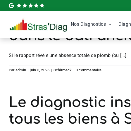
Passer
au
Quelle est la dur
contenu
Nos Diagnostics
Diagn
dans le bâti anc
Si le rapport révèle une absence totale de plomb (ou [...]
Par
admin
|
juin 5, 2026
|
Schirmeck
|
0 commentaire
Le diagnostic inst
tous les biens à 