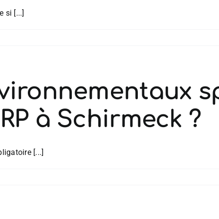
si [...]
vironnementaux sp
ERP à Schirmeck ?
gatoire [...]