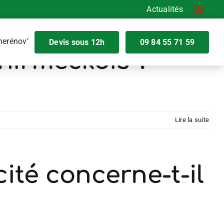
Actualités
diagnostic plomb
erénov’
Devis sous 12h
09 84 55 71 59
chirmeckois ?
Lire la suite
cité concerne-t-il