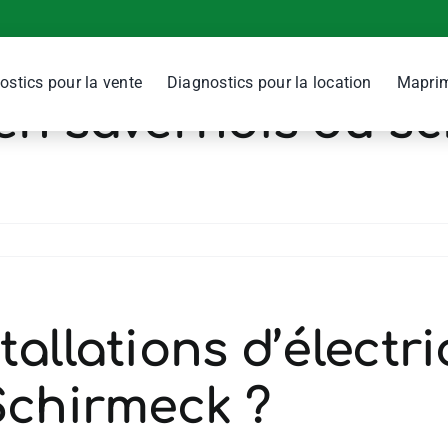
ée de validité du 
ostics pour la vente
Diagnostics pour la location
Maprim
ien savernois ou s
allations d’électri
Schirmeck ?