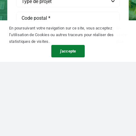
En savoir plus
En savoir plus
En poursuivant votre navigation sur ce site, vous acceptez
En
l’utilisation de Cookies ou autres traceurs pour réaliser des
Envoyer
savoir
statistiques de visites.
plus
Métrage Carrez /
État
Boutin
des Risques
j'accepte
et Pollutions
En savoir plus
En savoir plus
Besoin d’aide ?
Nous vous
répondons !