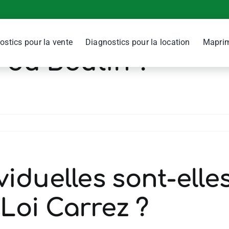
e de validité d’un 
ostics pour la vente
Diagnostics pour la location
Maprim
 ou Boutin ?
viduelles sont-elle
 Loi Carrez ?