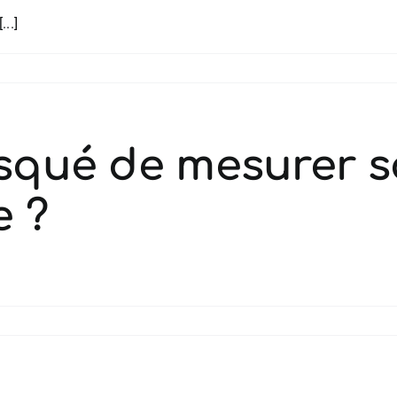
..]
risqué de mesurer 
e ?