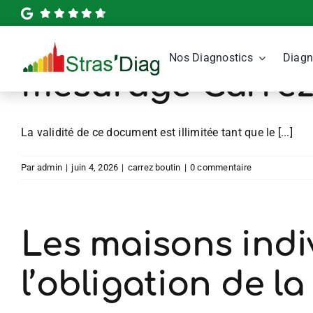
Passer
au
Quelle est la duré
contenu
Nos Diagnostics
Diagn
mesurage Carrez
La validité de ce document est illimitée tant que le [...]
Par
admin
|
juin 4, 2026
|
carrez boutin
|
0 commentaire
Les maisons indi
l’obligation de la