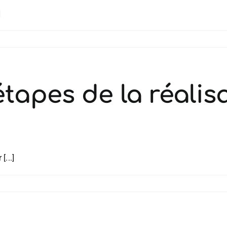
]
étapes de la réali
[...]