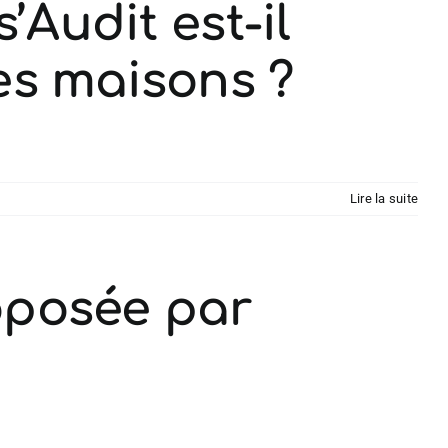
’Audit est-il
es maisons ?
Lire la suite
roposée par