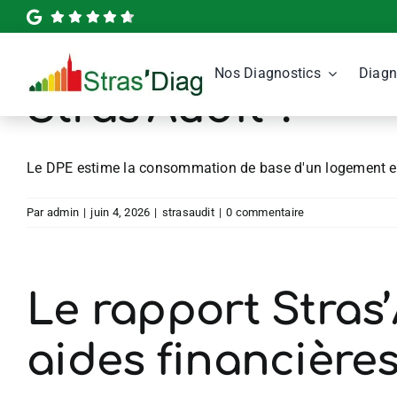
Passer
au
Quelle est la diff
contenu
Nos Diagnostics
Diagn
Stras’Audit ?
Le DPE estime la consommation de base d'un logement et 
Par
admin
|
juin 4, 2026
|
strasaudit
|
0 commentaire
Le rapport Stras’
aides financières