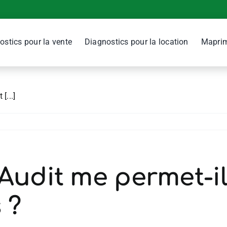
érence entre le DPE 
ostics pour la vente
Diagnostics pour la location
Maprim
[...]
Audit me permet-il
 ?