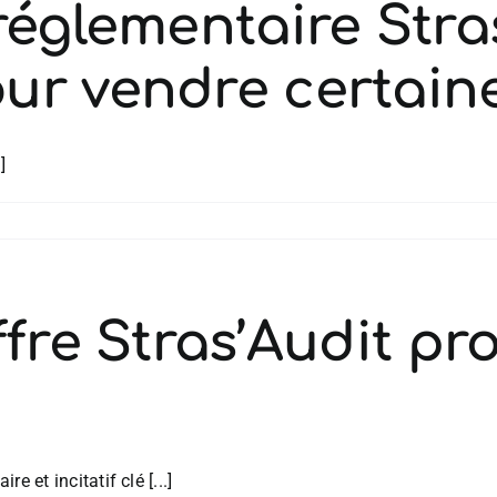
réglementaire Stras
ur vendre certain
]
ffre Stras’Audit p
e et incitatif clé [...]