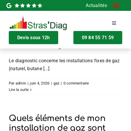
Passer
Actualités
au
Les bouteilles de gaz
contenu
individuelles ou les tuyaux
Toggle
Navigati
de poêles à bois entrent-ils
Devis sous 12h
09 84 55 71 59
dans ce diagnostic ?
Devis en ligne
Le diagnostic concerne les installations fixes de gaz
Nos Diagnostics
(naturel, butane [...]
Diagnostics pour la vente
Par
admin
|
juin 4, 2026
|
gaz
|
0 commentaire
Lire la suite
Diagnostics pour la location
Quels éléments de mon
Maprimerénov’
installation de gaz sont