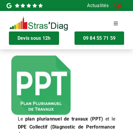
Passer
Actualités
au
contenu
Toggle
Navigati
Devis sous 12h
09 84 55 71 59
Devis en ligne
Nos Diagnostics
Diagnostics pour la vente
Diagnostics pour la location
Le
plan pluriannuel de travaux (PPT)
et le
Maprimerénov’
DPE Collectif (Diagnostic de Performance